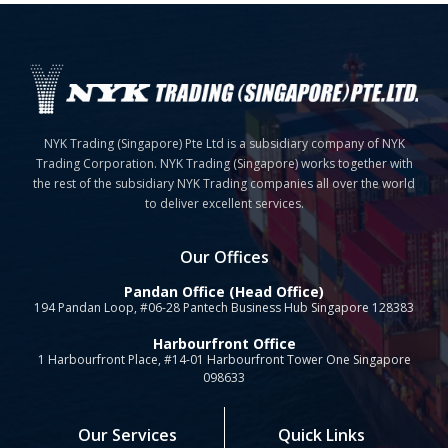
NYK Trading (Singapore) Pte Ltd is a subsidiary company of NYK
Trading Corporation. NYK Trading (Singapore) works together with
the rest of the subsidiary NYK Trading companies all over the world
to deliver excellent services.
Our Offices
Pandan Office (Head Office)
194 Pandan Loop, #06-28 Pantech Business Hub Singapore 128383
Harbourfront Office
1 Harbourfront Place, #14-01 Harbourfront Tower One Singapore
098633
Our Services
Quick Links