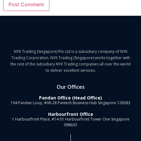
NYK Trading (Singapore) Pte Ltd is a subsidiary company of NYK
Trading Corporation. NYK Trading (Singapore) works together with
the rest of the subsidiary NYK Trading companies all over the world
to deliver excellent services.
Our Offices
Pandan Office (Head Office)
194 Pandan Loop, #06-28 Pantech Business Hub Singapore 128383
Harbourfront Office
1 Harbourfront Place, #14-01 Harbourfront Tower One Singapore
098633