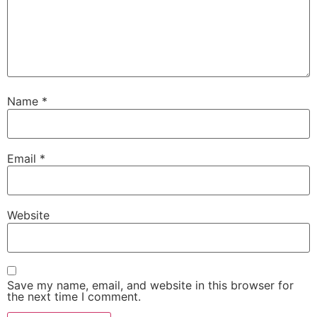
Name
*
Email
*
Website
Save my name, email, and website in this browser for
the next time I comment.