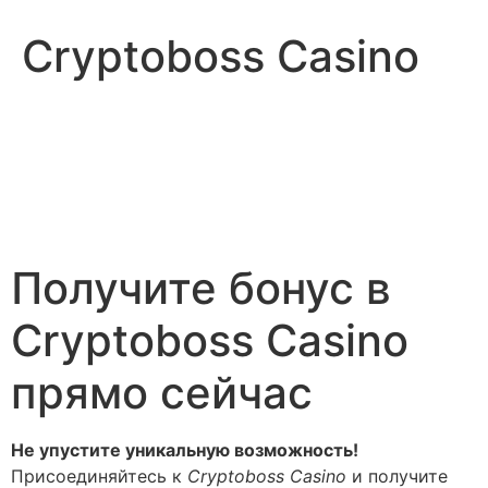
Cryptoboss Casino
Получите бонус в
Cryptoboss Casino
прямо сейчас
Не упустите уникальную возможность!
Присоединяйтесь к
Cryptoboss Casino
и получите