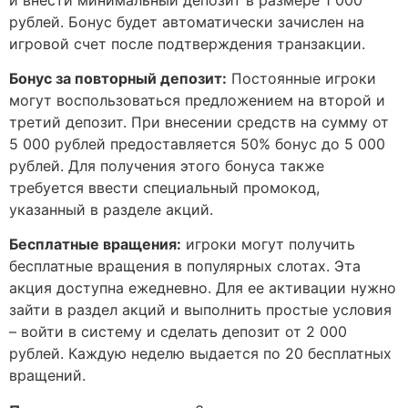
рублей. Бонус будет автоматически зачислен на
игровой счет после подтверждения транзакции.
Бонус за повторный депозит:
Постоянные игроки
могут воспользоваться предложением на второй и
третий депозит. При внесении средств на сумму от
5 000 рублей предоставляется 50% бонус до 5 000
рублей. Для получения этого бонуса также
требуется ввести специальный промокод,
указанный в разделе акций.
Бесплатные вращения:
игроки могут получить
бесплатные вращения в популярных слотах. Эта
акция доступна ежедневно. Для ее активации нужно
зайти в раздел акций и выполнить простые условия
– войти в систему и сделать депозит от 2 000
рублей. Каждую неделю выдается по 20 бесплатных
вращений.