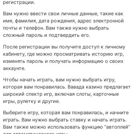
регистрации.
Вам нужно ввести свои личные данные, такие как
имя, фамилия, дата рождения, адрес электронной
почты и телефон. Вам также нужно выбрать
сложный пароль и подтвердить его.
После регистрации вы получите доступ к личному
кабинету, где можно просматривать историю игр,
изменять пароль и получать информацию о своих
аккаунте.
Чтобы начать играть, вам нужно выбрать игру,
которая вам понравилась. Вавада казино предлагает
широкий спектр игр, включая слоты, карточные
игры, рулетку и другие.
Выберите игру, которая вам понравилась, и начните
играть. Вам нужно выбрать ставку и начать играть.
Вам также можно использовать функцию “автоплей”