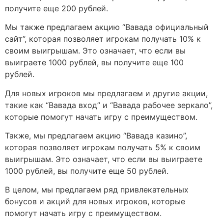
получите еще 200 рублей.
Мы также предлагаем акцию “Вавада официальный
сайт”, которая позволяет игрокам получать 10% к
своим выигрышам. Это означает, что если вы
выиграете 1000 рублей, вы получите еще 100
рублей.
Для новых игроков мы предлагаем и другие акции,
такие как “Вавада вход” и “Вавада рабочее зеркало”,
которые помогут начать игру с преимуществом.
Также, мы предлагаем акцию “Вавада казино”,
которая позволяет игрокам получать 5% к своим
выигрышам. Это означает, что если вы выиграете
1000 рублей, вы получите еще 50 рублей.
В целом, мы предлагаем ряд привлекательных
бонусов и акций для новых игроков, которые
помогут начать игру с преимуществом.