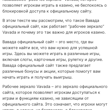
позволяет игрокам играть в казино, не беспокоясь о
блокировкой доступа к официальному сайту.
В этом тексте мы рассмотрим, что такое Вавада
официальный сайт, как работает “рабочее зеркало”
Vavada и почему это так важно для игроков казино.
Вавада официальный сайт – это место, где вы
можете найти все, что вам нужно для успешной
игры. Здесь вы можете играть в различные игры,
включая слоты, карточные игры, рулетку и другие.
Вавада официальный сайт также предлагает
различные бонусы и акции, которые помогут вам
начать играть и получать выигрыш.
Рабочее зеркало Vavada – это зеркало официального
сайта, которое позволяет игрокам доступаться к
играм и функциям казино, не зависящим от
официального сайта. Это означает, что игроки могут
играть в казино, не беспокоясь о блокировке