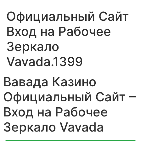
Официальный Сайт
Вход на Рабочее
Зеркало
Vavada.1399
Вавада Казино
Официальный Сайт –
Вход на Рабочее
Зеркало Vavada