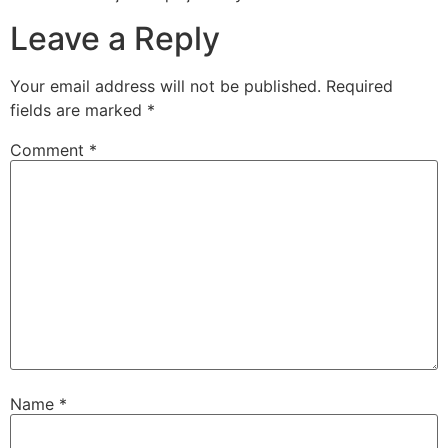
Leave a Reply
Your email address will not be published.
Required
fields are marked
*
Comment
*
Name
*